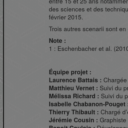
entre 15 et 25 ans notammen
des sciences et des techniq
février 2015.
Trois autres scenarii sont en
Note :
1 : Eschenbacher et al. (2010
Équipe projet :
Laurence Battais :
Chargée d
Matthieu Vernet :
Suivi du p
Mélissa Richard :
Suivi du p
Isabelle Chabanon-Pouget 
Thierry Thibault :
Chargé d’
Jérémie Cousin :
Graphiste
Benoit Coulais :
Développeu