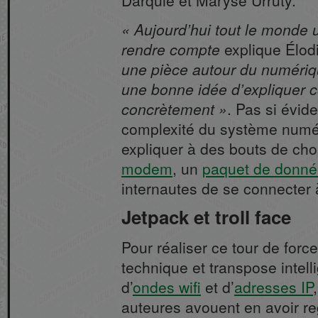
Darquié et Maryse Urruty.
Aujourd’hui tout le monde u
rendre compte
explique Élod
une pièce autour du numérique
une bonne idée d’expliquer 
concrètement
. Pas si évid
complexité du système numéri
expliquer à des bouts de cho
modem
, un
paquet de donn
internautes de se connecter
Jetpack et troll
face
Pour réaliser ce tour de force
technique et transpose intel
d’
ondes wifi
et d’
adresses IP
auteures avouent en avoir r