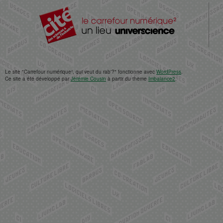
Le site "Carrefour numérique², qui veut du rab'?" fonctionne avec
WordPress
.
Ce site a été développé par
Jérémie Cousin
à partir du thème
Imbalance2
.