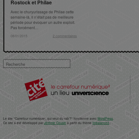
Rostock et Philae
Rostock et Philae
Avec le churyurissage de Philae cette
semaine-là, il n’était pas de meilleure
période pour évoquer un autre exploit.
Pas forcément…
08/01/2015
08/01/2015
2 commentaires
2 commentaires
Le site "Carrefour numérique², qui veut du rab'?" fonctionne avec
WordPress
.
Ce site a été développé par
Jérémie Cousin
à partir du thème
Imbalance2
.