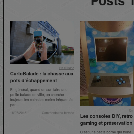
En cuisine
En cuisine
CartoBalade : la chasse aux
CartoBalade : la chasse aux
pots d’échappement
pots d’échappement
En général, quand on sort faire une
petite balade en ville, on cherche
toujours les coins les moins fréquentés
par…
En 
En 
sur
sur
18/07/2018
18/07/2018
Commentaires fermés
Commentaires fermés
Les consoles
Les consoles
DIY
DIY
, retro
, retro
CartoBalade
CartoBalade
:
:
gaming
gaming
et préservation
et préservation
la
la
chasse
chasse
C’est une petite borne qui trône