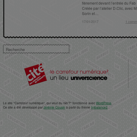
aux
aux
fièrement devant l’entrée du Fab
pots
pots
Créée par l’atelier D.Clic, avec 
d’échappement
d’échappement
Sorin et…
17/01/2017
17/01/2017
1 comm
1 comm
Le site "Carrefour numérique², qui veut du rab'?" fonctionne avec
WordPress
.
Ce site a été développé par
Jérémie Cousin
à partir du thème
Imbalance2
.